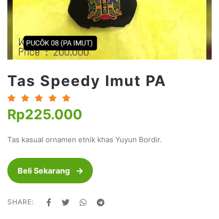
Tas Speedy Imut PA
Star Rating
Star Rating
Star Rating
Star Rating
Star Rating
Rp225.000
Tas kasual ornamen etnik khas Yuyun Bordir.
Beli Sekarang
SHARE:
facebook
twitter
whatsapp
telegram