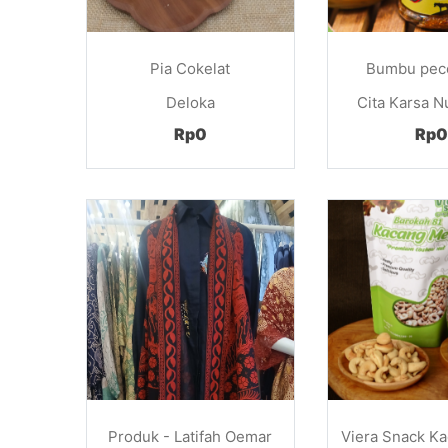
Pia Cokelat
Bumbu pece
Deloka
Cita Karsa N
Rp0
Rp0
Produk - Latifah Oemar
Viera Snack K