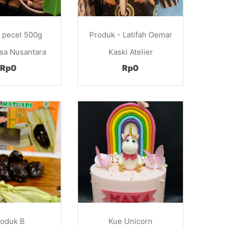
 pecel 500g
Produk - Latifah Oemar
rsa Nusantara
Kaski Atelier
Rp0
Rp0
roduk B
Kue Unicorn