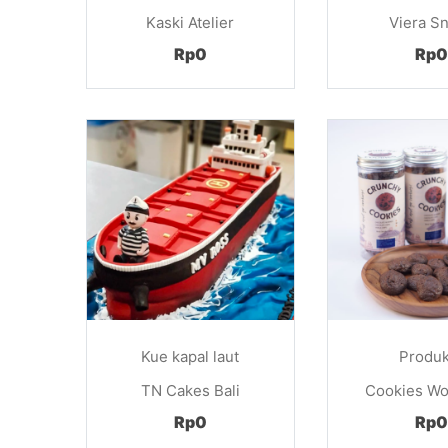
Kaski Atelier
Viera S
Rp0
Rp0
Kue kapal laut
Produk
TN Cakes Bali
Cookies Wor
Rp0
Rp0