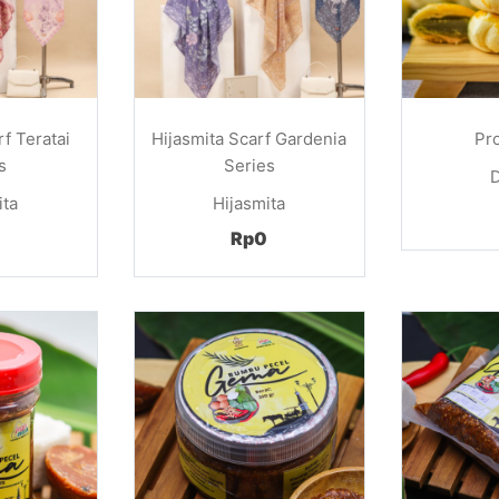
rf Teratai
Hijasmita Scarf Gardenia
Pr
s
Series
ita
Hijasmita
Rp0