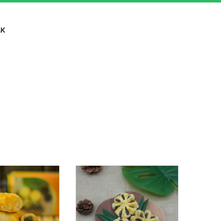
AK
h Digital UMKM