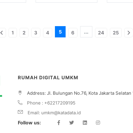
5
...
1
2
3
4
6
24
25
RUMAH DIGITAL UMKM
Address: Jl. Bulungan No.76, Kota Jakarta Selatan
Phone :
+62217209195
Email:
umkm@katadata.id
Follow us:
Facebook
Twitter
LinkedIn
Instagram