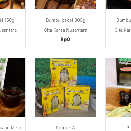
l 150g
Bumbu pecel 300g
Bumbu
usantara
Cita Karsa Nusantara
Cita Ka
Rp0
acang Mete
Produk A
P