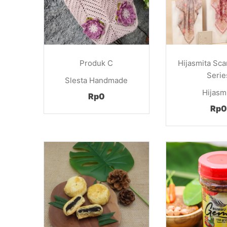
Produk C
Hijasmita Sca
Serie
Slesta Handmade
Hijasm
Rp0
Rp0