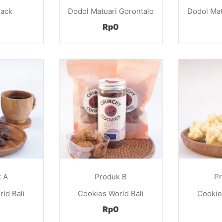
nack
Dodol Matuari Gorontalo
Dodol Mat
Rp0
 A
Produk B
P
ld Bali
Cookies World Bali
Cookie
Rp0